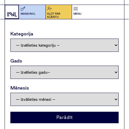
MANS INVL
KĻŪT PAR
MENU
KLIENTU
Kategorija
Gads
Mēnesis
Parādīt