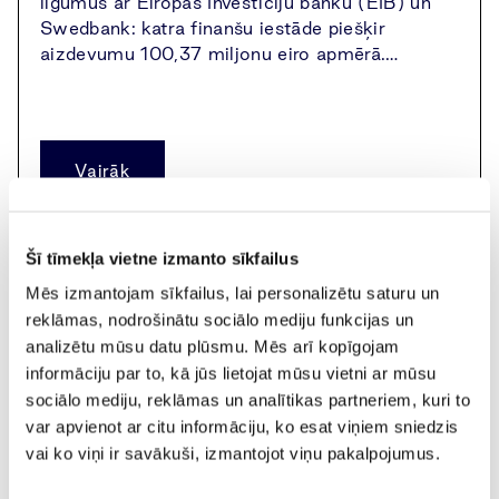
līgumus ar Eiropas Investīciju banku (EIB) un
Swedbank: katra finanšu iestāde piešķir
aizdevumu 100,37 miljonu eiro apmērā.…
Vairāk
Šī tīmekļa vietne izmanto sīkfailus
Mēs izmantojam sīkfailus, lai personalizētu saturu un
reklāmas, nodrošinātu sociālo mediju funkcijas un
analizētu mūsu datu plūsmu. Mēs arī kopīgojam
informāciju par to, kā jūs lietojat mūsu vietni ar mūsu
sociālo mediju, reklāmas un analītikas partneriem, kuri to
var apvienot ar citu informāciju, ko esat viņiem sniedzis
vai ko viņi ir savākuši, izmantojot viņu pakalpojumus.