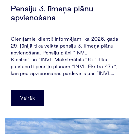
Pensiju 3. līmeņa plānu
apvienošana
Cienījamie klienti! Informējam, ka 2026. gada
29. jūnijā tika veikta pensiju 3. līmeņa plānu
apvienošana. Pensiju plāni “INVL
Klasika” un “INVL Maksimālais 16+” tika
pievienoti pensiju plānam “INVL Ekstra 47+”,
kas pēc apvienošanas pārdēvēts par “INVL…
Vairāk