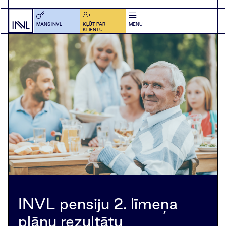
MANS INVL
KĻŪT PAR
MENU
KLIENTU
INVL pensiju 2. līmeņa
plānu rezultātu