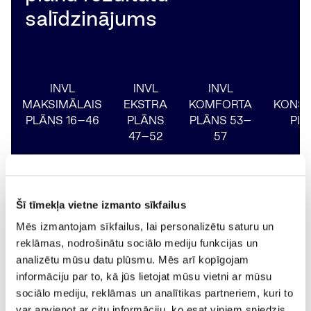
salīdzinājums
INVL
INVL
INVL
MAKSIMĀLAIS
EKSTRA
KOMFORTA
KONSE
PLĀNS 16–46
PLĀNS
PLĀNS 53–
PLĀ
47–52
57
Izmaiņas (%) un vērtības,
Šī tīmekļa vietne izmanto sīkfailus
pamatojoties uz 2026-08-05 datiem
Mēs izmantojam sīkfailus, lai personalizētu saturu un
reklāmas, nodrošinātu sociālo mediju funkcijas un
analizētu mūsu datu plūsmu. Mēs arī kopīgojam
Pensiju
Kopš
informāciju par to, kā jūs lietojat mūsu vietni ar mūsu
plāna
Dienas
Mēneša
gada
1
sociālo mediju, reklāmas un analītikas partneriem, kuri to
nosaukums
sākuma
var apvienot ar citu informāciju, ko esat viņiem sniedzis