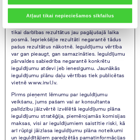
Svarīgi zināt
Atļaut tikai nepieciešamos sīkfailus
Iepriekšējie ieguldījumu plāna rādītāji atspoguļo
tikai darbības rezultātus jau pagājušajā laika
posmā. Iepriekšējie rezultāti negarantē tādus
pašus rezultātus nākotnē. Ieguldījumu vērtība
var gan pieaugt, gan samazināties. Ieguldījumu
pārvaldes sabiedrība negarantē konkrētu
ieguldījumu atdevi jeb ienesīgumu. Jaunākās
ieguldījumu plānu daļu vērtības tiek publicētas
vietnē www.invl.lv.
Pirms pieņemt lēmumu par ieguldījumu
veikšanu, jums pašam vai ar konsultanta
palīdzību jāizvērtē izvēlētā ieguldījumu plāna
ieguldījumu stratēģija, piemērojamās komisijas
maksas, visi ar ieguldījumiem saistītie riski, kā
arī rūpīgi jāizlasa ieguldījumu plāna noteikumi
un ieguldītājiem paredzētās pamatinformācijas