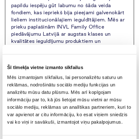
papildu iespēju gūt labumu no šāda veida
fondiem, kas iepriekš bija pieejami galvenokārt
lieliem institucionālajiem ieguldītājiem. Mēs ar
prieku paplašinām INVL Family Office
piedāvājumu Latvijā ar augstas klases un
kvalitātes ieguldījumu produktiem un
turpināsim to attīstīt arī nākotnē”, saka
Andrejs Martinovs, INVL Family Office Latvijas
filiāles vadītājs.
Šī tīmekļa vietne izmanto sīkfailus
INVL Bridge Finance iegulda privāti izvietotās
Mēs izmantojam sīkfailus, lai personalizētu saturu un
korporatīvajās obligācijās. Šādi ieguldījumi
reklāmas, nodrošinātu sociālo mediju funkcijas un
nepublisku obligāciju emisijās ļauj fondam tieši
analizētu mūsu datu plūsmu. Mēs arī kopīgojam
pārbaudīt uzņēmumus, strukturēt darījumus,
informāciju par to, kā jūs lietojat mūsu vietni ar mūsu
vienoties par ieguldījumu noteikumiem, kā arī
sociālo mediju, reklāmas un analītikas partneriem, kuri to
pastāvīgi uzraudzīt un kontrolēt ieguldījumus.
var apvienot ar citu informāciju, ko esat viņiem sniedzis
Šis process nodrošina efektīvu riska pārvaldību,
vai ko viņi ir savākuši, izmantojot viņu pakalpojumus.
augstas kvalitātes ieguldījumus fondam un ļauj
izvairīties no papildu izdevumiem, kas saistīti
ar obligāciju piedāvājumiem un prospektu