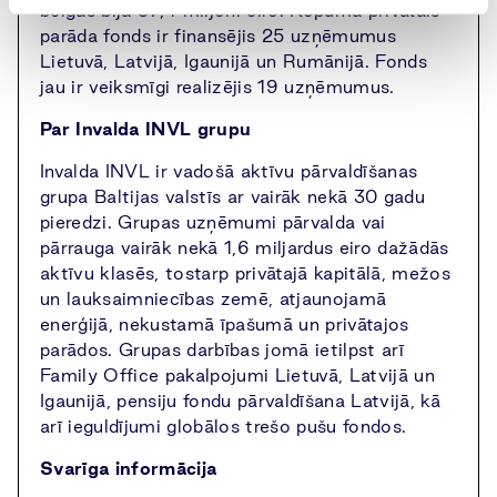
beigās bija 37,4 miljoni eiro. Kopumā privātais
parāda fonds ir finansējis 25 uzņēmumus
Lietuvā, Latvijā, Igaunijā un Rumānijā. Fonds
jau ir veiksmīgi realizējis 19 uzņēmumus.
Par Invalda INVL grupu
Invalda INVL ir vadošā aktīvu pārvaldīšanas
grupa Baltijas valstīs ar vairāk nekā 30 gadu
pieredzi. Grupas uzņēmumi pārvalda vai
pārrauga vairāk nekā 1,6 miljardus eiro dažādās
aktīvu klasēs, tostarp privātajā kapitālā, mežos
un lauksaimniecības zemē, atjaunojamā
enerģijā, nekustamā īpašumā un privātajos
parādos. Grupas darbības jomā ietilpst arī
Family Office pakalpojumi Lietuvā, Latvijā un
Igaunijā, pensiju fondu pārvaldīšana Latvijā, kā
arī ieguldījumi globālos trešo pušu fondos.
Svarīga informācija