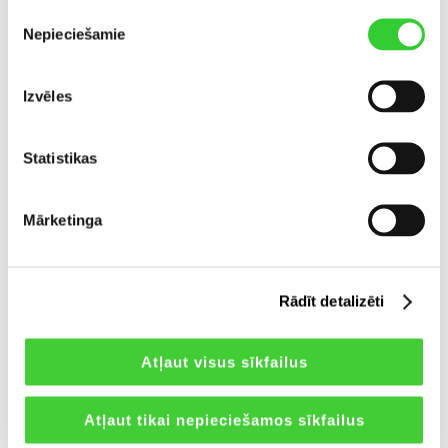
Piekrišanas
sagatavošanu uzņēmumiem, kuri meklē
Nepieciešamie
izvēle
finansējumu.
Privātā parāda kā produkta pievilcību
Izvēles
ieguldītājiem vēl vairāk palielina fonda
ceturkšņa likviditātes piedāvājums: katru
mēnesi ieguldītāji var iegādāties INVL Bridge
Statistikas
Finance fonda daļas un pārdot tās fondam katru
ceturksni pēc 12 mēnešu iesaldēšanas perioda.
Mārketinga
INVL Bridge Finance 10 gadu laikā ieguldītājiem
ir nodrošinājis vidējo gada neto peļņu gandrīz
8% apmērā. 2024. gadā fonda neto peļņa
Rādīt detalizēti
ieguldītājiem bija 5,6%, lai gan tā normalizētā
neto peļņa bija 9,6%. Tiek prognozēts, ka
nākamo 12 mēnešu laikā INVL Bridge Finance
Atļaut visus sīkfailus
ieguldītājiem nodrošinās neto peļņu 9-10%
apmērā.
Atļaut tikai nepieciešamos sīkfailus
Fonda neto aktīvu vērtība 2025. gada janvāra