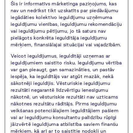
Šis ir informatīvs mārketinga paziņojums, kas
nav un nedrīkst tikt uzskatīts par piedāvājumu
iegādāties kolektīvo ieguldījumu uzņēmuma
ieguldījumu vienības, ieguldījumu rekomendāciju
vai ieguldījumu pētījumu, jo tā saturs nav
pielāgots konkrēta ieguldītāja ieguldījumu
mērķiem, finansiālajai situācijai vai vajadzībām.
Veicot ieguldījumus, ieguldītāji uzņemas ar
ieguldījumiem saistīto risku. Ieguldījumu vērtība
var gan pieaugt, gan samazināties, un pastāv
iespēja, ka ieguldītājs var atgūt mazāk, nekā
sākotnēji ieguldījis. Vēsturiskie ieguldījumu
rezultāti negarantē līdzvērtīgu ienesīgumu
nākotnē, un vēsturiskie rezultāti nav uzticams
nākotnes rezultātu rādītājs. Pirms ieguldījumu
veikšanas potenciālajiem ieguldītājiem pašiem
vai ar ieguldījumu konsultantu palīdzību rūpīgi
jāizvērtē ieguldījuma atbilstība saviem finanšu
mērķiem, kā arī ar to saistītie nodokļi un