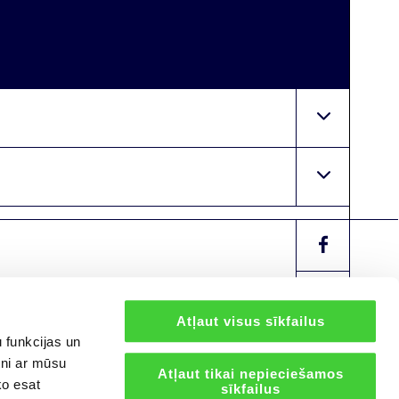
Atļaut visus sīkfailus
 funkcijas un
tni ar mūsu
Atļaut tikai nepieciešamos
ko esat
sīkfailus