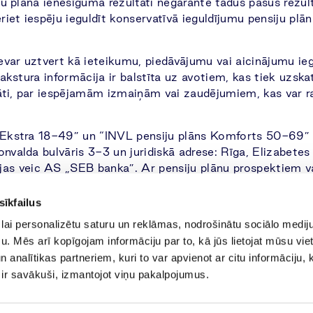
siju plāna ienesīguma rezultāti negarantē tādus pašus rez
eriet iespēju ieguldīt konservatīvā ieguldījumu pensiju p
nevar uztvert kā ieteikumu, piedāvājumu vai aicinājumu ie
rakstura informācija ir balstīta uz avotiem, kas tiek uzsk
tāti, par iespējamām izmaiņām vai zaudējumiem, kas var ra
s Ekstra 18-49” un “INVL pensiju plāns Komforts 50-69” 
onvalda bulvāris 3-3 un juridiskā adrese: Rīga, Elizabete
cijas veic AS „SEB banka”. Ar pensiju plānu prospektiem v
sīkfailus
lai personalizētu saturu un reklāmas, nodrošinātu sociālo mediju
. Mēs arī kopīgojam informāciju par to, kā jūs lietojat mūsu vie
Privātuma politika
Sīkdatņu politika
 analītikas partneriem, kuri to var apvienot ar citu informāciju, 
i ir savākuši, izmantojot viņu pakalpojumus.