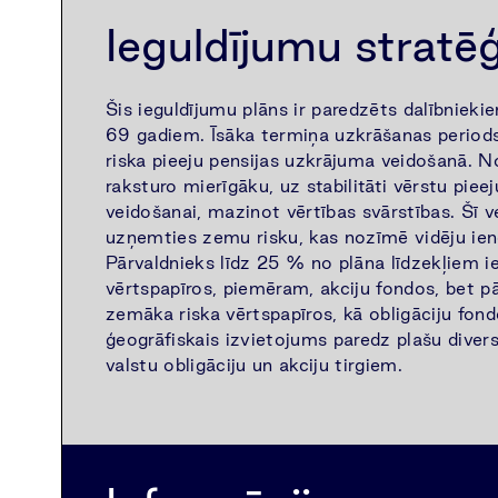
Ieguldījumu stratēģ
Šis ieguldījumu plāns ir paredzēts dalībniek
69 gadiem. Īsāka termiņa uzkrāšanas period
riska pieeju pensijas uzkrājuma veidošanā.
raksturo mierīgāku, uz stabilitāti vērstu piee
veidošanai, mazinot vērtības svārstības. Šī 
uzņemties zemu risku, kas nozīmē vidēju ien
Pārvaldnieks līdz 25 % no plāna līdzekļiem i
vērtspapīros, piemēram, akciju fondos, bet pā
zemāka riska vērtspapīros, kā obligāciju fond
ģeogrāfiskais izvietojums paredz plašu divers
valstu obligāciju un akciju tirgiem.