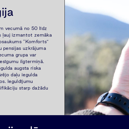
ija
iem vecumā no 50 līdz
s ļauj izmantot zemāka
 Nosaukums “Komforts”
ju pensijas uzkrājuma
vecuma grupa var
esīgumu ilgtermiņā.
egulda augsta riska
rējo daļu iegulda
os. Ieguldījumu
ifikāciju starp dažādu