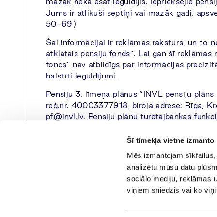
mazāk nekā esat ieguldījis. Iepriekšējie pen
Jums ir atlikuši septiņi vai mazāk gadi, apsv
50-69).
Šai informācijai ir reklāmas raksturs, un to 
atklātais pensiju fonds”. Lai gan šī reklāmas 
fonds” nav atbildīgs par informācijas precizi
balstīti ieguldījumi.
Pensiju 3. līmeņa plānus “INVL pensiju plān
reģ.nr. 40003377918, biroja adrese: Rīga, Kr
pf@invl.lv
. Pensiju plānu turētājbankas funk
atklātais pensiju fonds” birojā.
Šī tīmekļa vietne izmanto 
Mēs izmantojam sīkfailus, 
analizētu mūsu datu plūsmu
sociālo mediju, reklāmas un
viņiem sniedzis vai ko viņ