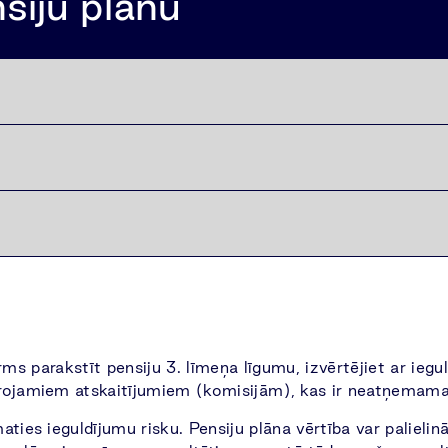
siju plānu
Pirms parakstīt pensiju 3. līmeņa līgumu, izvērtējiet ar ieg
rojamiem atskaitījumiem (komisijām), kas ir neatņemama
ties ieguldījumu risku. Pensiju plāna vērtība var palielin