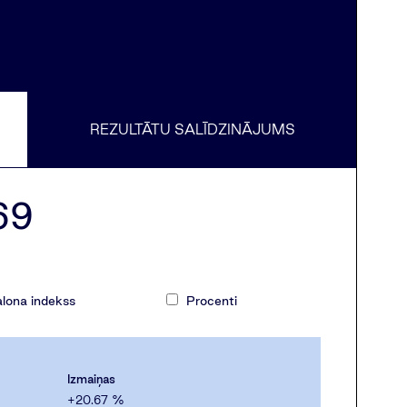
REZULTĀTU SALĪDZINĀJUMS
69
lona indekss
Procenti
Izmaiņas
+20.67
%