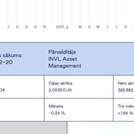
J
J
A
S
O
N
2025. g.
M
A
M
J
J
A
Pārvaldītājs
s sākums
INVL Asset
2-20
Management
Daļas vērtība
Neto aktī
04
2,0538 EUR
385.862
Mēneša
Trīs mēn
-0,34 %
+1,94 %