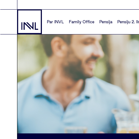
Par INVL
Family Office
Pensija
Pensiju 2. l