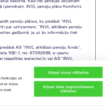
ultātus nākotnē. Kad līdz pensijas vecumam
lānā (piemēram, INVL pensiju plāns Komforts
guldīt pensiju plānos, ko piedāvā “INVL
atīti par uzticamiem, “INVL atklātais pensiju
sties gadījumā, ja uz šo informāciju tiek
piedāvā AS “INVL atklātais pensiju fonds”,
s iela 10B-1, tel. 67092988, e-pasts:
ar iepazīties www.invl.lv vai AS “INVL
Atļaut visus sīkfailus
 funkcijas un
tni ar mūsu
Atļaut tikai nepieciešamos
ko esat
sīkfailus