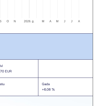
S
O
N
2026. g.
M
A
M
J
J
A
vi
,70 EUR
ešu
Gada
+6,06 %