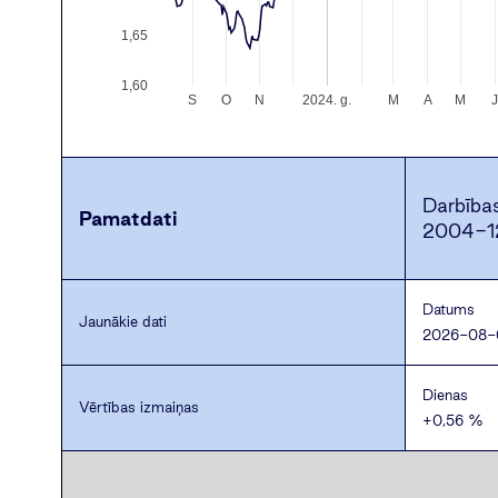
1,65
1,60
S
O
N
2024. g.
M
A
M
Darbība
Pamatdati
2004-1
Datums
Jaunākie dati
2026-08-
Dienas
Vērtības izmaiņas
+0,56 %