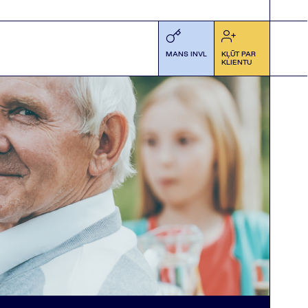
MANS INVL
KĻŪT PAR
KLIENTU