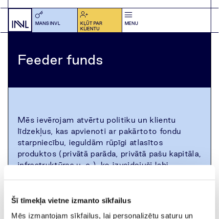
MANS INVL
KĻŪT PAR
MENU
KLIENTU
Feeder funds
Mēs ievērojam atvērtu politiku un klientu
līdzekļus, kas apvienoti ar pakārtoto fondu
starpniecību, ieguldām rūpīgi atlasītos
produktos (privātā parāda, privātā pašu kapitāla,
infrastruktūras u. c.), ko izveidojuši labi
pazīstami un uzticami pasaules klases
pārvaldnieki.
Šī tīmekļa vietne izmanto sīkfailus
Mēs izmantojam sīkfailus, lai personalizētu saturu un