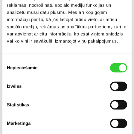
INVL Sustainable Timberland and
reklāmas, nodrošinātu sociālo mediju funkcijas un
Farmland Fund II – Capital Fund
analizētu mūsu datu plūsmu. Mēs arī kopīgojam
informāciju par to, kā jūs lietojat mūsu vietni ar mūsu
sociālo mediju, reklāmas un analītikas partneriem, kuri to
INVL Private Equity Fund II
var apvienot ar citu informāciju, ko esat viņiem sniedzis
vai ko viņi ir savākuši, izmantojot viņu pakalpojumus.
INVL Private Equity Capital Fund II
Piekrišanas
Global Infrastructure Select Fund
Nepieciešamie
izvēle
Global Real Estate Select Fund
Izvēles
Global Power Opportunities Access
Statistikas
Fund
Mārketinga
INVL Bridge Finance Fund