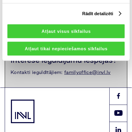
Global Strategic Lending Access Fund
Rādīt detalizēti
(EUR)
Atļaut visus sīkfailus
INVL Defence Infrastructure Fund I
Atļaut tikai nepieciešamos sīkfailus
Interesē ieguldījumu iespējas?
Kontakti ieguldītājiem:
familyoffice@invl.lv