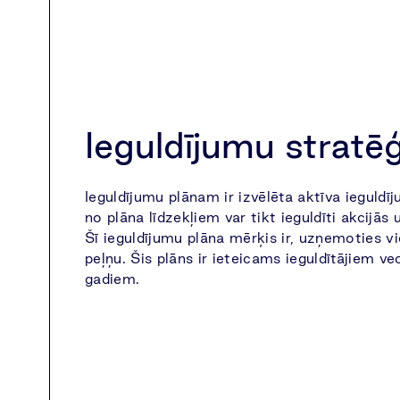
Ieguldījumu stratēģ
Ieguldījumu plānam ir izvēlēta aktīva ieguldī
no plāna līdzekļiem var tikt ieguldīti akcijās
Šī ieguldījumu plāna mērķis ir, uzņemoties vid
peļņu. Šis plāns ir ieteicams ieguldītājiem v
gadiem.