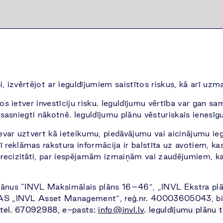
īgi, izvērtējot ar ieguldījumiem saistītos riskus, kā arī u
os ietver investīciju risku. Ieguldījumu vērtība var gan sam
s sasniegti nākotnē. Ieguldījumu plānu vēsturiskais ienes
nevar uztvert kā ieteikumu, piedāvājumu vai aicinājumu ieg
reklāmas rakstura informācija ir balstīta uz avotiem, ka
ecizitāti, par iespējamām izmaiņām vai zaudējumiem, kas
plānus “INVL Maksimālais plāns 16–46”, „INVL Ekstra p
PAS „INVL Asset Management”, reģ.nr. 40003605043, biro
1, tel. 67092988, e-pasts:
info@invl.lv
. Ieguldījumu plānu 
ties www.invl.lv vai IPAS „INVL Asset Management” biroj