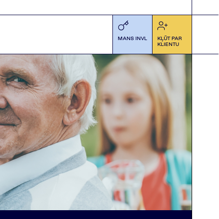
MANS INVL
KĻŪT PAR
KLIENTU