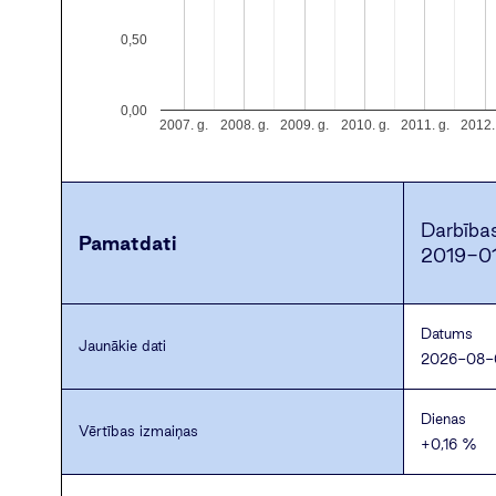
0,50
0,00
2007. g.
2008. g.
2009. g.
2010. g.
2011. g.
2012.
Darbība
Pamatdati
2019-0
Datums
Jaunākie dati
2026-08-
Dienas
Vērtības izmaiņas
+0,16 %