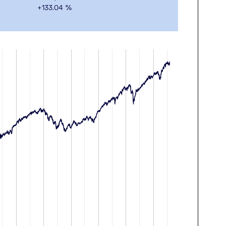
+133.04
%