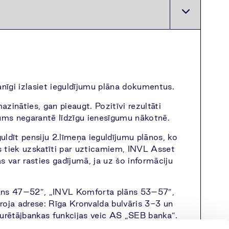
zmanīgi izlasiet ieguldījumu plāna dokumentus.
azināties, gan pieaugt. Pozitīvi rezultāti
īgums negarantē līdzīgu ienesīgumu nākotnē.
uldīt pensiju 2.līmeņa ieguldījumu plānos, ko
s tiek uzskatīti par uzticamiem, INVL Asset
 var rasties gadījumā, ja uz šo informāciju
lāns 47–52”, „INVL Komforta plāns 53–57”,
ja adrese: Rīga Kronvalda bulvāris 3-3 un
turētājbankas funkcijas veic AS „SEB banka”.
ā.