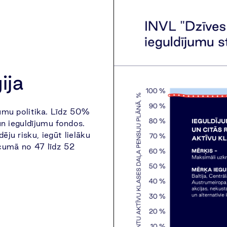
ija
jumu politika. Līdz 50%
 un ieguldījumu fondos.
ēju risku, iegūt lielāku
ecumā no 47 līdz 52