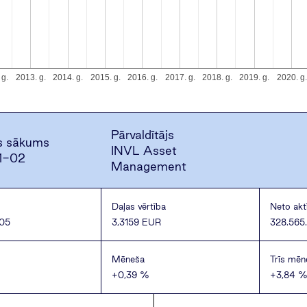
 g.
2013. g.
2014. g.
2015. g.
2016. g.
2017. g.
2018. g.
2019. g.
2020. g.
Pārvaldītājs
s sākums
INVL Asset
1-02
Management
Daļas vērtība
Neto aktī
05
3,3159 EUR
328.565
Mēneša
Trīs mēn
+0,39 %
+3,84 