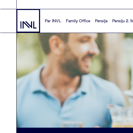
Par INVL
Family Office
Pensija
Pensiju 2. l