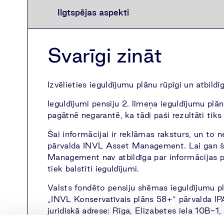
Ilgtspējas aspekti
Svarīgi zināt
Izvēlieties ieguldījumu plānu rūpīgi un atbild
Ieguldījumi pensiju 2. līmeņa ieguldījumu plān
pagātnē negarantē, ka tādi paši rezultāti tik
Šai informācijai ir reklāmas raksturs, un to 
pārvalda INVL Asset Management. Lai gan šī 
Management nav atbildīga par informācijas pr
tiek balstīti ieguldījumi.
Valsts fondēto pensiju shēmas ieguldījumu 
„INVL Konservatīvais plāns 58+” pārvalda I
juridiskā adrese: Rīga, Elizabetes iela 10B-
Ar ieguldījumu plānu prospektiem var iepazī